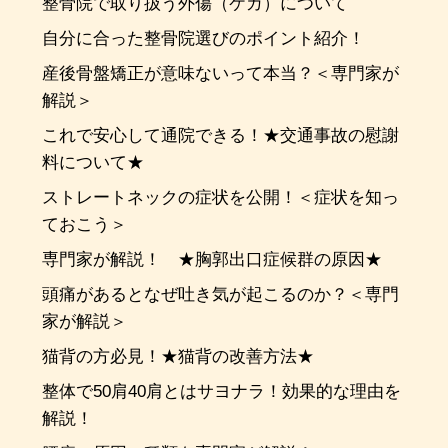
整骨院で取り扱う外傷（ケガ）について
自分に合った整骨院選びのポイント紹介！
産後骨盤矯正が意味ないって本当？＜専門家が
解説＞
これで安心して通院できる！★交通事故の慰謝
料について★
ストレートネックの症状を公開！＜症状を知っ
ておこう＞
専門家が解説！ ★胸郭出口症候群の原因★
頭痛があるとなぜ吐き気が起こるのか？＜専門
家が解説＞
猫背の方必見！★猫背の改善方法★
整体で50肩40肩とはサヨナラ！効果的な理由を
解説！