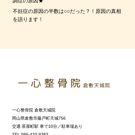
調症の原因★
不妊症の原因の半数は○○だった？！原因の真相
を語ります！
一心整骨院 倉敷天城院
岡山県倉敷市藤戸町天城756
交通:茶屋町駅 車で10分／駐車場あり
TEL:086-433-9383