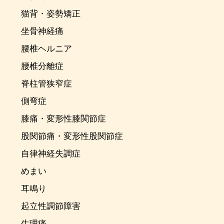
猫背・姿勢矯正
坐骨神経痛
腰椎ヘルニア
腰椎分離症
脊柱管狭窄症
側弯症
膝痛・変形性膝関節症
股関節痛・変形性股関節症
自律神経失調症
めまい
耳鳴り
起立性調節障害
生理痛