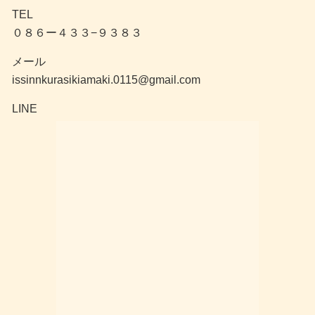
TEL
０８６ー４３３−９３８３
メール
issinnkurasikiamaki.0115@gmail.com
LINE