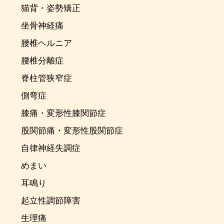
猫背・姿勢矯正
坐骨神経痛
腰椎ヘルニア
腰椎分離症
脊柱管狭窄症
側弯症
膝痛・変形性膝関節症
股関節痛・変形性股関節症
自律神経失調症
めまい
耳鳴り
起立性調節障害
生理痛