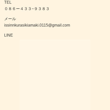
TEL
０８６ー４３３−９３８３
メール
issinnkurasikiamaki.0115@gmail.com
LINE