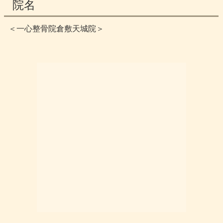
院名
＜一心整骨院倉敷天城院＞